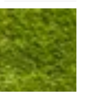
l’ancienneté d’un salarié est cruciale
lorsqu’une démission est requalifiée en
prise d’acte. Cette situation, qui produit les
effets d’un licenciement sans cause réelle
et sérieuse, soulève des enjeux importants,
notamment pour le calcul des indemnités.
Un arrêt récent de la Cour de cassation du
20 mai 2026 apporte des précisions
essentielles sur ce point. Cet article
explique comment déterminer la date
d’arrêt de l’ancienneté dans c