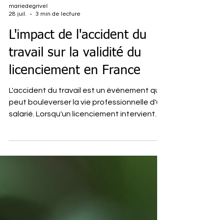
mariedegrivel
28 juil.
3 min de lecture
L'impact de l'accident du
travail sur la validité du
licenciement en France
L'accident du travail est un événement qui
peut bouleverser la vie professionnelle d'un
salarié. Lorsqu'un licenciement intervient
dans un contexte où un accident du travail
est survenu, la question de la validité de ce
licenciement se pose souvent. Peut-on
contester un licenciement parce que
l'employeur a appris l'accident après avoir
envoyé la lettre de licenciement ? Une
récente décision de la Cour de cassation