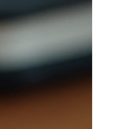
apporte des éclaircissements essentiels
sur ce sujet sensible. Cet article explique
les règles à respecter, les risques encourus
et les bonnes pratiques pour éviter tout
litige. Proposition de rupture
conventionnelle pendant un arrêt mala