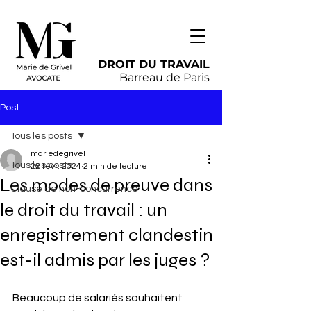
DROIT DU TRAVAIL
Barreau de Paris
Post
Tous les posts
mariedegrivel
Tous les posts
22 févr. 2024
2 min de lecture
Les modes de preuve dans
Clause de non-concurrence
le droit du travail : un
enregistrement clandestin
est-il admis par les juges ?
Beaucoup de salariés souhaitent 