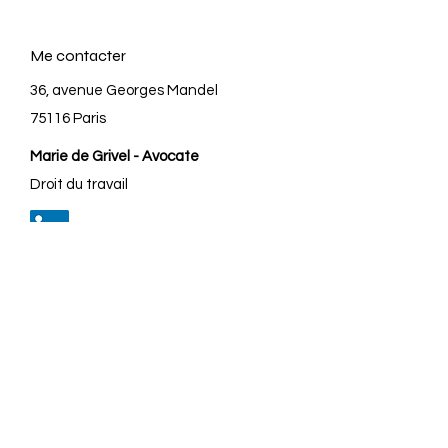
Me contacter
36, avenue Georges Mandel
75116 Paris
Marie de Grivel - Avocate
Droit du travail
01.53.70.42.41
06.63.05.87.81
mg@mdegrivel-avocat.com
Mentions légales
Politique de confidentialité