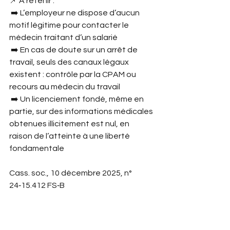
📌 À retenir :
 ➡️ L’employeur ne dispose d’aucun 
motif légitime pour contacter le 
médecin traitant d’un salarié
 ➡️ En cas de doute sur un arrêt de 
travail, seuls des canaux légaux 
existent : contrôle par la CPAM ou 
recours au médecin du travail
 ➡️ Un licenciement fondé, même en 
partie, sur des informations médicales 
obtenues illicitement est nul, en 
raison de l’atteinte à une liberté 
fondamentale
Cass. soc., 10 décembre 2025, n° 
24‑15.412 FS‑B