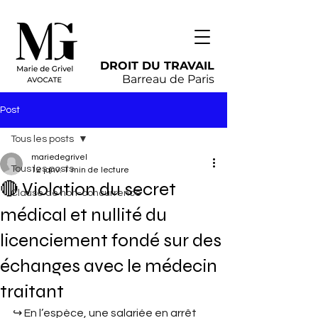
DROIT DU TRAVAIL
Barreau de Paris
Post
Tous les posts
mariedegrivel
Tous les posts
12 janv.
1 min de lecture
🔴 Violation du secret
Clause de non-concurrence
médical et nullité du
licenciement fondé sur des
échanges avec le médecin
traitant
↪︎ En l’espèce, une salariée en arrêt 