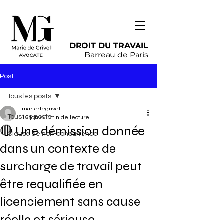
DROIT DU TRAVAIL
Barreau de Paris
Post
Tous les posts
mariedegrivel
Tous les posts
12 janv.
1 min de lecture
🔴 Une démission donnée
Clause de non-concurrence
dans un contexte de
surcharge de travail peut
être requalifiée en
licenciement sans cause
réelle et sérieuse