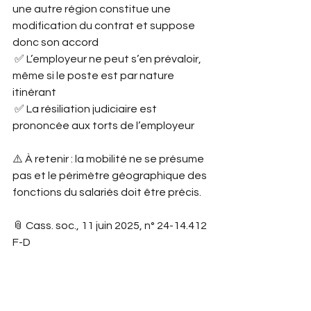
une autre région constitue une 
modification du contrat et suppose 
donc son accord
 ✅ L’employeur ne peut s’en prévaloir, 
même si le poste est par nature 
itinérant
 ✅ La résiliation judiciaire est 
prononcée aux torts de l’employeur
⚠️ À retenir : la mobilité ne se présume 
pas et le périmètre géographique des 
fonctions du salariés doit être précis.
📎 Cass. soc., 11 juin 2025, n° 24-14.412 
F-D