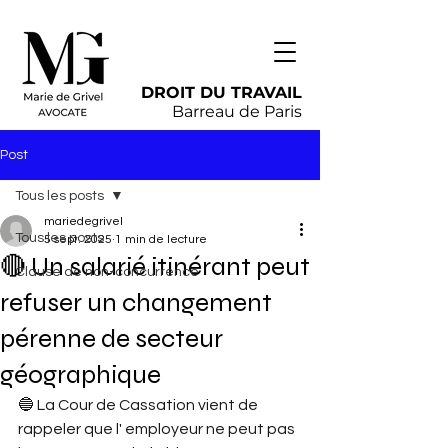
DROIT DU TRAVAIL
Barreau de Paris
Post
Tous les posts
mariedegrivel
Tous les posts
5 sept. 2025
1 min de lecture
🔴 Un salarié itinérant peut
Clause de non-concurrence
refuser un changement
pérenne de secteur
géographique
🔵 La Cour de Cassation vient de 
rappeler que l' employeur ne peut pas 