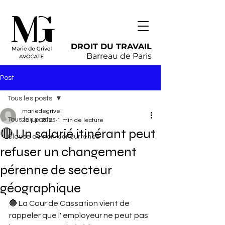
DROIT DU TRAVAIL
Barreau de Paris
Post
Tous les posts
mariedegrivel
Tous les posts
28 juil. 2025
1 min de lecture
🔴 Un salarié itinérant peut
Clause de non-concurrence
refuser un changement
pérenne de secteur
géographique
🔵 La Cour de Cassation vient de 
rappeler que l' employeur ne peut pas 