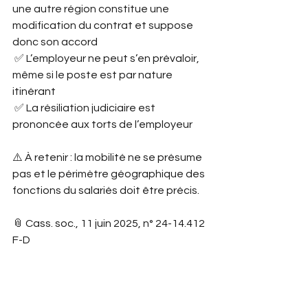
une autre région constitue une 
modification du contrat et suppose 
donc son accord
 ✅ L’employeur ne peut s’en prévaloir, 
même si le poste est par nature 
itinérant
 ✅ La résiliation judiciaire est 
prononcée aux torts de l’employeur
⚠️ À retenir : la mobilité ne se présume 
pas et le périmètre géographique des 
fonctions du salariés doit être précis.
📎 Cass. soc., 11 juin 2025, n° 24-14.412 
F-D