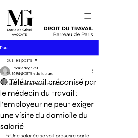
DROIT DU TRAVAIL
Barreau de Paris
Post
Tous les posts
mariedegrivel
Tous les posts
9 févr.
1 min de lecture
🔴 Télétravail préconisé par
Clause de non-concurrence
le médecin du travail :
l’employeur ne peut exiger
une visite du domicile du
salarié
↪︎ Une salariée se voit prescrire par le 