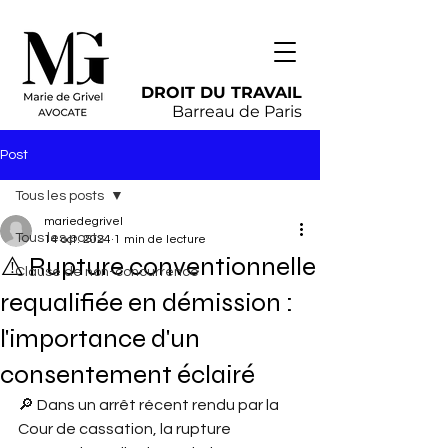
DROIT DU TRAVAIL
Barreau de Paris
Post
Tous les posts
mariedegrivel
Tous les posts
14 oct. 2024
1 min de lecture
⚠️ Rupture conventionnelle
Clause de non-concurrence
requalifiée en démission :
l'importance d'un
consentement éclairé
🔎 Dans un arrêt récent rendu par la 
Cour de cassation, la rupture 