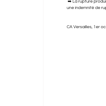
 ➡️ La rupture produ
une indemnité de rup
CA Versailles, 1er o