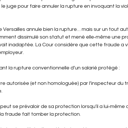
d le juge pour faire annuler la rupture en invoquant la vio
 Versailles annule bien la rupture… mais sur un tout au
ciemment dissimulé son statut et mené elle‑même une p
avait inadaptée. La Cour considère que cette fraude a vi
employeur.
ant la rupture conventionnelle d’un salarié protégé :
tre autorisée (et non homologuée) par l’inspecteur du tra
e.
e peut se prévaloir de sa protection lorsqu’il a lui‑même
é : la fraude fait tomber la protection.