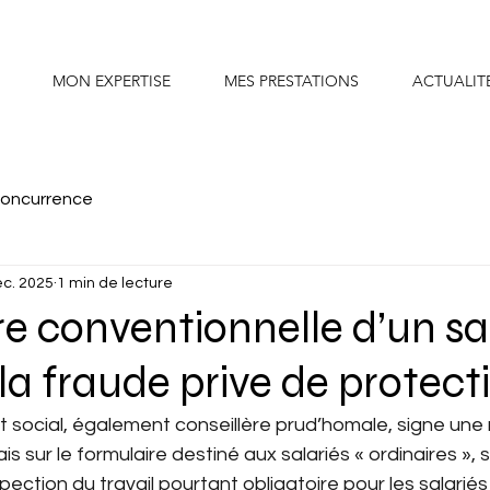
MON EXPERTISE
MES PRESTATIONS
ACTUALIT
concurrence
éc. 2025
1 min de lecture
e conventionnelle d’un sa
 la fraude prive de protect
oit social, également conseillère prud’homale, signe une 
 sur le formulaire destiné aux salariés « ordinaires », sa
nspection du travail pourtant obligatoire pour les salariés