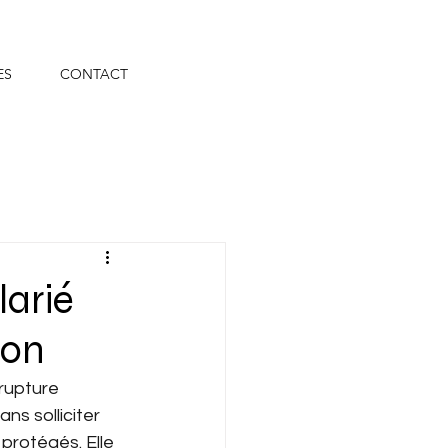
ES
CONTACT
larié
ion
rupture 
ns solliciter 
 protégés. Elle 