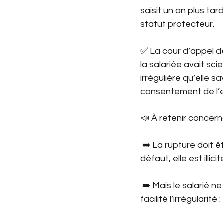
saisit un an plus tar
statut protecteur.
✅ La cour d’appel de
la salariée avait s
irrégulière qu’elle s
consentement de l’
📣 À retenir concern
 ➡️ La rupture doit ê
défaut, elle est illicit
 ➡️ Mais le salarié n
facilité l’irrégularit