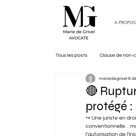
A PROPOS
Tous les posts
Clause de non-
mariedegrivel
8 d
🔴 Ruptur
protégé :
↪︎ Une juriste en dr
conventionnelle… mais
l’autorisation de l’i