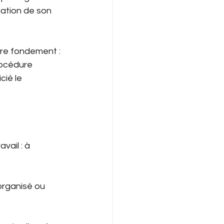
lation de son 
tre fondement : 
rocédure 
cié le 
vail : à 
 organisé ou 