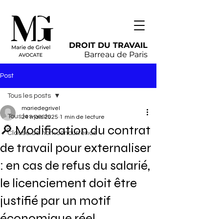
DROIT DU TRAVAIL
Barreau de Paris
Post
Tous les posts
mariedegrivel
Tous les posts
24 mars 2025
1 min de lecture
🔎 Modification du contrat
Clause de non-concurrence
de travail pour externaliser
: en cas de refus du salarié,
le licenciement doit être
justifié par un motif
économique réel