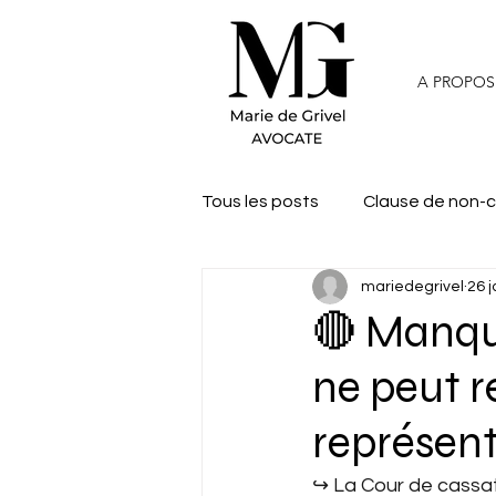
A PROPOS
Tous les posts
Clause de non-
mariedegrivel
26 j
🔴 Manque
ne peut r
représen
↪︎ La Cour de cassa