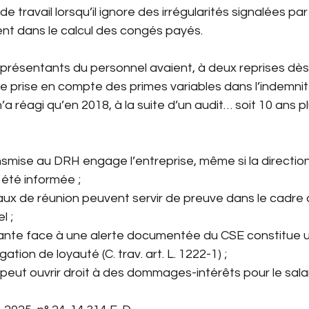
de travail lorsqu’il ignore des irrégularités signalées par
t dans le calcul des congés payés.
eprésentants du personnel avaient, à deux reprises dès 
e prise en compte des primes variables dans l’indemni
’a réagi qu’en 2018, à la suite d’un audit… soit 10 ans pl
ansmise au DRH engage l’entreprise, même si la directio
 été informée ;
aux de réunion peuvent servir de preuve dans le cadre 
l ;
stante face à une alerte documentée du CSE constitue u
tion de loyauté (C. trav. art. L. 1222-1) ;
eut ouvrir droit à des dommages-intérêts pour le salar