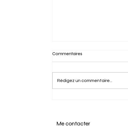
Commentaires
Rédigez un commentaire...
L'impact de l'accident du
travail sur la validité du
licenciement en France
Me contacter