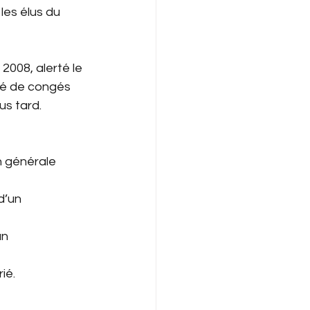
 les élus du 
2008, alerté le 
té de congés 
us tard.
n générale 
d’un 
n 
ié.