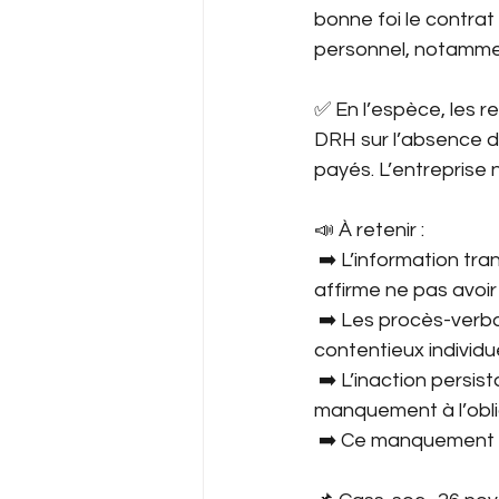
bonne foi le contrat 
personnel, notammen
✅ En l’espèce, les r
DRH sur l’absence d
payés. L’entreprise n
📣 À retenir :
 ➡️ L’information tr
affirme ne pas avoir
 ➡️ Les procès-verb
contentieux individue
 ➡️ L’inaction persi
manquement à l’obliga
 ➡️ Ce manquement p