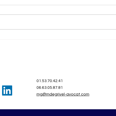
Légalité de la rupture
Démis
conventionnelle pendant un
comm
arrêt maladie et risques de
d'arr
discrimination
salar
01.53.70.42.41
06.63.05.87.81
mg@mdegrivel-avocat.com