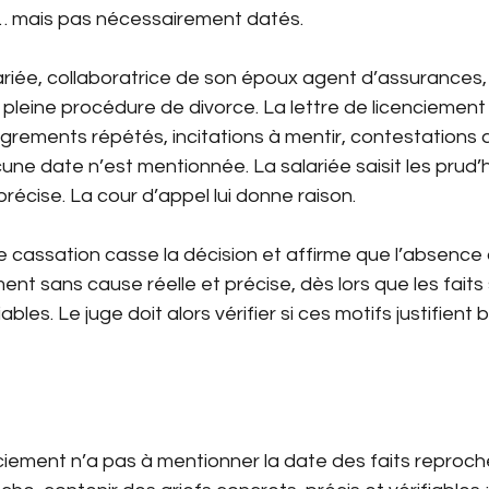
es… mais pas nécessairement datés.
alariée, collaboratrice de son époux agent d’assurances, 
 pleine procédure de divorce. La lettre de licenciemen
nigrements répétés, incitations à mentir, contestations 
ucune date n’est mentionnée. La salariée saisit les prud
précise. La cour d’appel lui donne raison.
 de cassation casse la décision et affirme que l’absence
ent sans cause réelle et précise, dès lors que les faits 
bles. Le juge doit alors vérifier si ces motifs justifient b
nciement n’a pas à mentionner la date des faits reproch