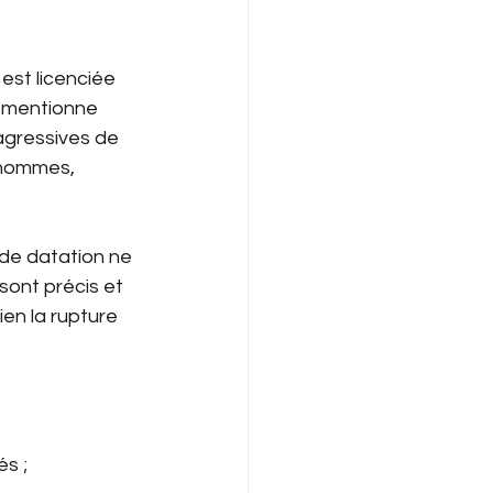
est licenciée 
t mentionne 
agressives de 
’hommes, 
 de datation ne 
sont précis et 
ien la rupture 
és ;