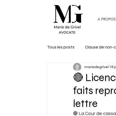
A PROPOS
Tous les posts
Clause de non-
mariedegrivel
18 j
🔴 Licenc
faits repr
lettre
🔵 La Cour de cassat