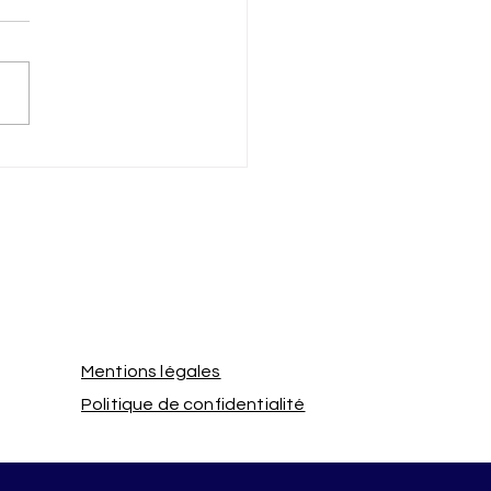
sion ou prise d'acte :
ent déterminer la date
êt de l'ancienneté du
ié ?
Mentions légales
Politique de confidentialité