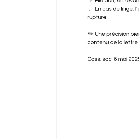
 ✅ Elle doit, en reva
 ✅ En cas de litige, 
rupture.
✏️ Une précision bie
contenu de la lettre.
Cass. soc. 6 mai 202