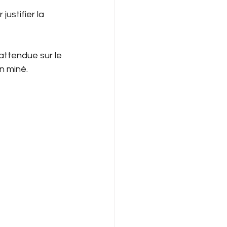
ustifier la 
attendue sur le 
in miné.