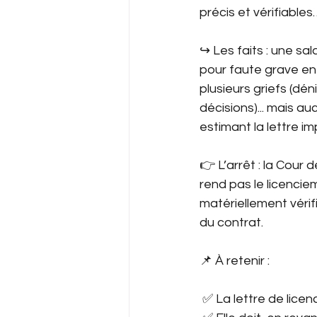
précis et vérifiabl
↪︎ Les faits : une s
pour faute grave en
plusieurs griefs (dé
décisions)... mais a
estimant la lettre im
👉 L’arrêt : la Cour
rend pas le licenciem
matériellement vérifia
du contrat.
📌 À retenir :
 ✅ La lettre de lice