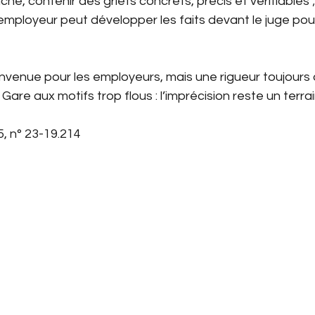
nche, contenir des griefs concrets, précis et vérifiables ;
l’employeur peut développer les faits devant le juge pour j
nvenue pour les employeurs, mais une rigueur toujours 
 Gare aux motifs trop flous : l’imprécision reste un terra
5, n° 23-19.214