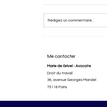
Rédigez un commentaire...
L'impact de l'accident du
travail sur la validité du
licenciement en France
Me contacter
Marie de Grivel - Avocate
Droit du travail
36, avenue Georges Mandel
75116 Paris