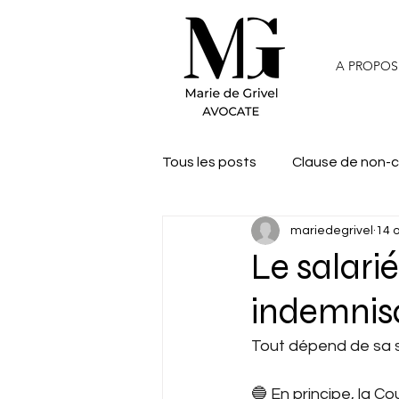
A PROPOS
Tous les posts
Clause de non-
mariedegrivel
14 o
Le salari
indemnisa
Tout dépend de sa si
🔵 En principe, la C