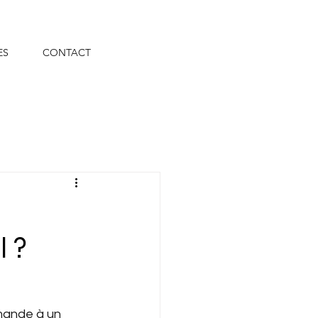
ES
CONTACT
l ?
mande à un 