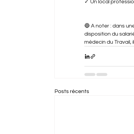
✓ Un local profession
🔵 A noter : dans une
disposition du salar
médecin du Travail, i
Posts récents