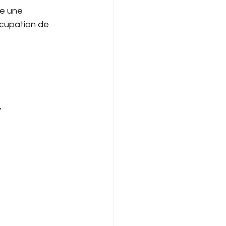
ue une 
ccupation de 
,