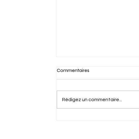
Commentaires
Rédigez un commentaire...
L'impact de l'accident du
travail sur la validité du
licenciement en France