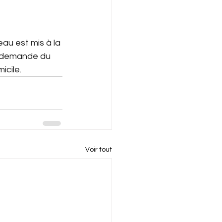
eau est mis à la 
ur demande du 
icile.
Voir tout