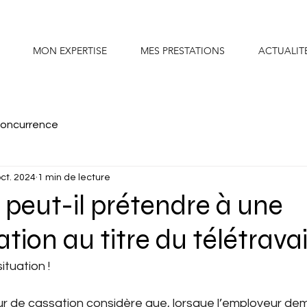
MON EXPERTISE
MES PRESTATIONS
ACTUALIT
concurrence
ct. 2024
1 min de lecture
é peut-il prétendre à une
tion au titre du télétravai
tuation !
our de cassation considère que, lorsque l’employeur de