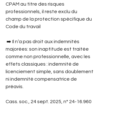
CPAM au titre des risques 
professionnels, il reste exclu du 
champ de la protection spécifique du 
Code du travail 
 ➡️ Il n’a pas droit aux indemnités 
majorées: son inaptitude est traitée 
comme non professionnelle, avec les 
effets classiques : indemnité de 
licenciement simple, sans doublement 
ni indemnité compensatrice de 
préavis.
Cass. soc., 24 sept. 2025, n° 24-16.960