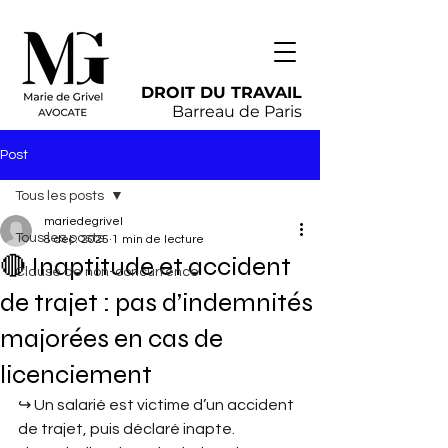
DROIT DU TRAVAIL
Barreau de Paris
Post
Tous les posts
mariedegrivel
Tous les posts
8 déc. 2025
1 min de lecture
🔴 Inaptitude et accident
Clause de non-concurrence
de trajet : pas d’indemnités
majorées en cas de
licenciement
↪︎ Un salarié est victime d’un accident 
de trajet, puis déclaré inapte. 