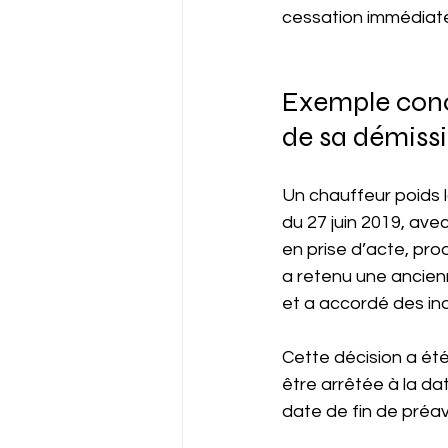
cessation immédiate
Exemple concr
de sa démiss
Un chauffeur poids l
du 27 juin 2019, avec
en prise d’acte, prod
a retenu une ancien
et a accordé des i
Cette décision a été
être arrêtée à la date
date de fin de préav