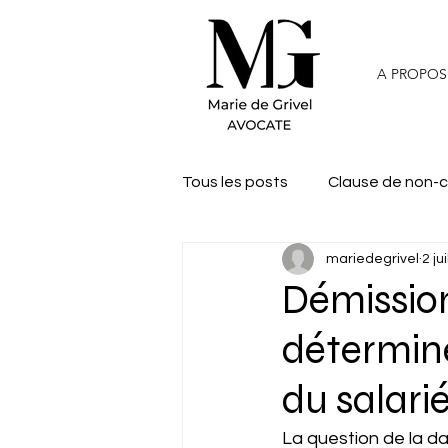
A PROPOS
Tous les posts
Clause de non-
mariedegrivel
2 jui
Démission
détermine
du salarié
La question de la dat