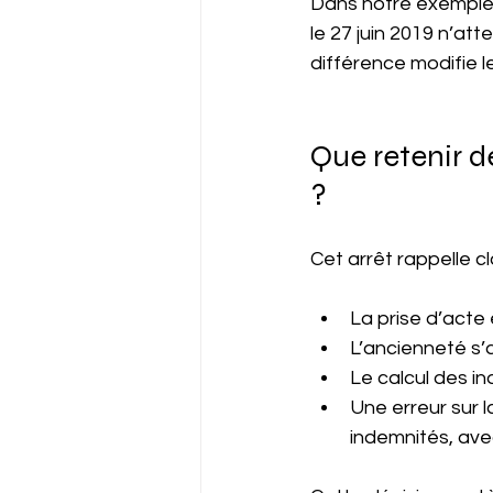
Dans notre exemple, 
le 27 juin 2019 n’at
différence modifie l
Que retenir d
?
Cet arrêt rappelle c
La prise d’acte 
L’ancienneté s’a
Le calcul des i
Une erreur sur l
indemnités, av