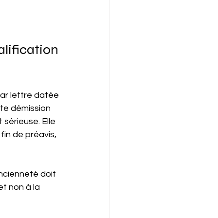
lification 
ar lettre datée 
tte démission 
sérieuse. Elle 
in de préavis, 
ncienneté doit 
et non à la 