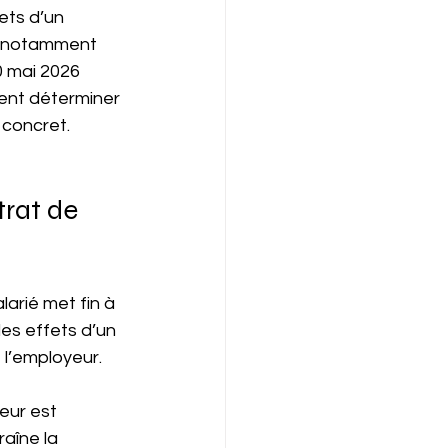
ets d’un 
s, notamment 
0 mai 2026 
ment déterminer 
 concret.
rat de 
larié met fin à 
es effets d’un 
 l’employeur. 
eur est 
aîne la 