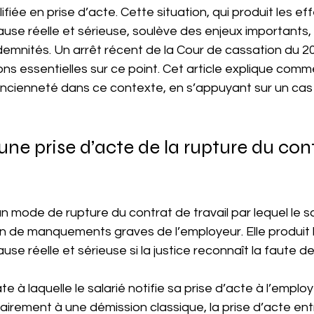
fiée en prise d’acte. Cette situation, qui produit les eff
ause réelle et sérieuse, soulève des enjeux important
ndemnités. Un arrêt récent de la Cour de cassation du 2
ns essentielles sur ce point. Cet article explique com
’ancienneté dans ce contexte, en s’appuyant sur un cas
une prise d’acte de la rupture du cont
n mode de rupture du contrat de travail par lequel le sa
n de manquements graves de l’employeur. Elle produit l
se réelle et sérieuse si la justice reconnaît la faute de
e à laquelle le salarié notifie sa prise d’acte à l’employ
irement à une démission classique, la prise d’acte entr