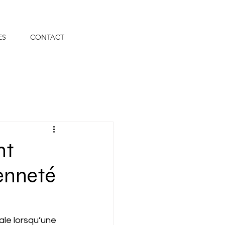
ES
CONTACT
nt
ienneté
ale lorsqu’une 