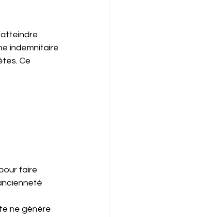
atteindre 
me indemnitaire 
tes. Ce 
pour faire 
’ancienneté 
cte ne génère 