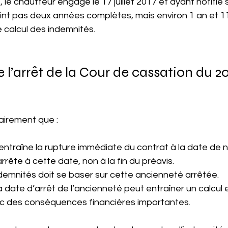
le chauffeur engagé le 17 juillet 2017 et ayant notifié 
teint pas deux années complètes, mais environ 1 an et 1
e calcul des indemnités.
e l’arrêt de la Cour de cassation du 2
lairement que :
entraîne la rupture immédiate du contrat à la date de no
rrête à cette date, non à la fin du préavis.
ndemnités doit se baser sur cette ancienneté arrêtée.
a date d’arrêt de l’ancienneté peut entraîner un calcul 
ec des conséquences financières importantes.