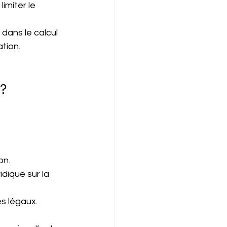
imiter le 
 dans le calcul 
tion.
 ?
on.
dique sur la 
s légaux.