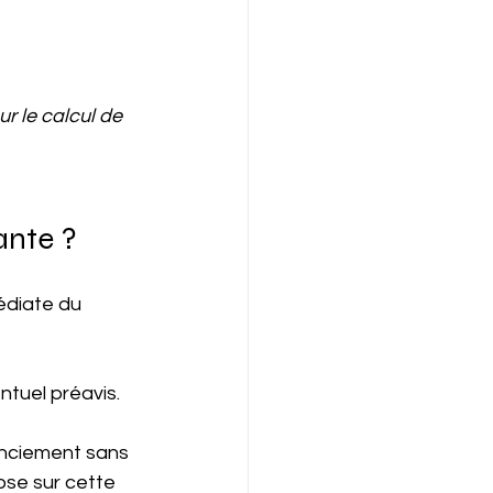
ur le calcul de 
ante ?
édiate du 
ntuel préavis.
enciement sans 
ose sur cette 