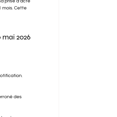
sa prise d’acte 
1 mois. Cette 
0 mai 2026 
tification.
erroné des 