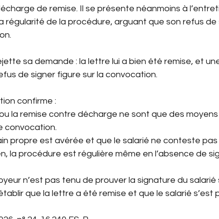
décharge de remise. Il se présente néanmoins à l’entreti
 la régularité de la procédure, arguant que son refus de
on.
jette sa demande : la lettre lui a bien été remise, et un
fus de signer figure sur la convocation.
ion confirme :
ou la remise contre décharge ne sont que des moyens 
e convocation.
main propre est avérée et que le salarié ne conteste pas 
en, la procédure est régulière même en l’absence de si
loyeur n’est pas tenu de prouver la signature du salarié s
’établir que la lettre a été remise et que le salarié s’est