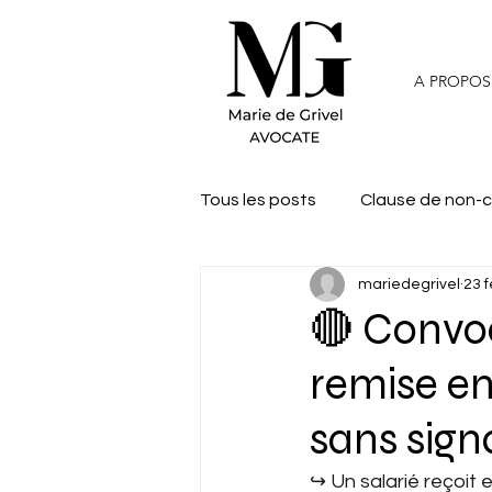
A PROPOS
Tous les posts
Clause de non-
mariedegrivel
23 f
🔴 Convoc
remise e
sans sign
↪︎ Un salarié reçoit