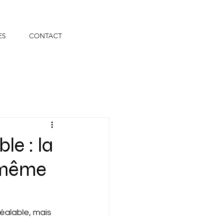
ES
CONTACT
le : la
e même
éalable, mais 