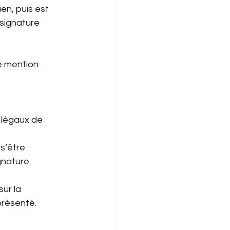
en, puis est 
 signature 
e mention 
légaux de 
s’être 
gnature.
ur la 
 présenté.