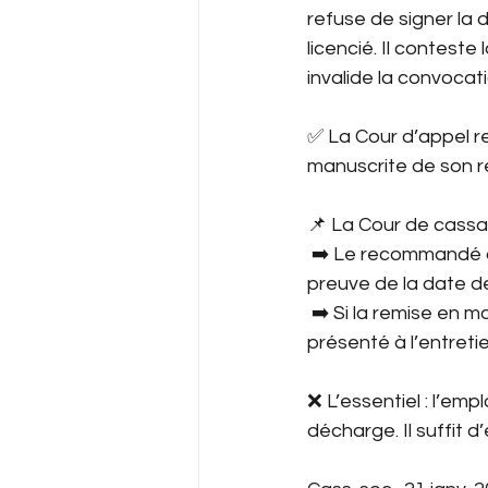
refuse de signer la 
licencié. Il conteste
invalide la convocati
✅ La Cour d’appel re
manuscrite de son re
📌 La Cour de cassat
 ➡️ Le recommandé 
preuve de la date d
 ➡️ Si la remise en 
présenté à l’entreti
❌ L’essentiel : l’emp
décharge. Il suffit d