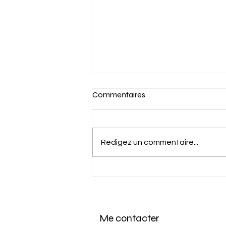
Commentaires
Rédigez un commentaire...
L'impact de l'accident du
travail sur la validité du
licenciement en France
Me contacter