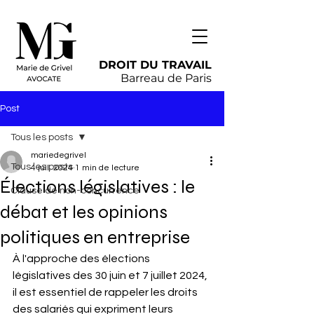
DROIT DU TRAVAIL
Barreau de Paris
Post
Tous les posts
mariedegrivel
Tous les posts
4 juil. 2024
1 min de lecture
Élections législatives : le
Clause de non-concurrence
débat et les opinions
politiques en entreprise
À l'approche des élections 
législatives des 30 juin et 7 juillet 2024, 
il est essentiel de rappeler les droits 
des salariés qui expriment leurs 